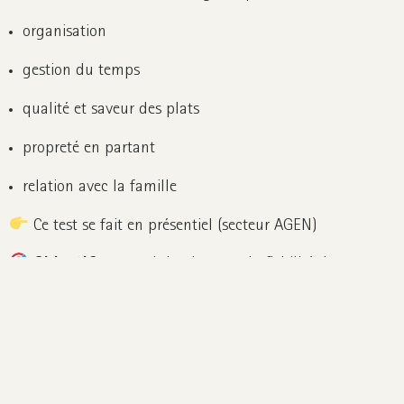
organisation
gestion du temps
qualité et saveur des plats
propreté en partant
relation avec la famille
Ce test se fait en présentiel (secteur AGEN)
Objectif
: garantir le niveau et la fiabilité des
cuisinier·e·s du réseau.
3
Vous rejoignez officiellement le réseau