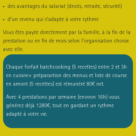
des avantages du salariat (droits, retraite, sécurité)
d’un revenu qui s’adapte à votre rythme
Vous êtes payée directement par la famille, à la fin de la
prestation ou en fin de mois selon l’organisation choisie
avec elle.
Chaque forfait batchcooking (5 recettes) entre 2 et 3h
en cuisine+ préparartion des menus et liste de course
en amont (5 recettes) est rémunéré 80€ net.
Avec 4 prestations par semaine (environ 16h) vous
générez déjà 1280€, tout en gardant un rythme
adapté à votre vie.