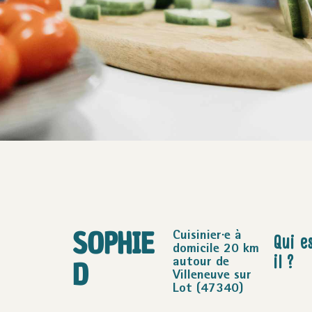
SOPHIE
Qui es
Cuisinier·e à
domicile 20 km
il ?
D
autour de
Villeneuve sur
Lot (47340)