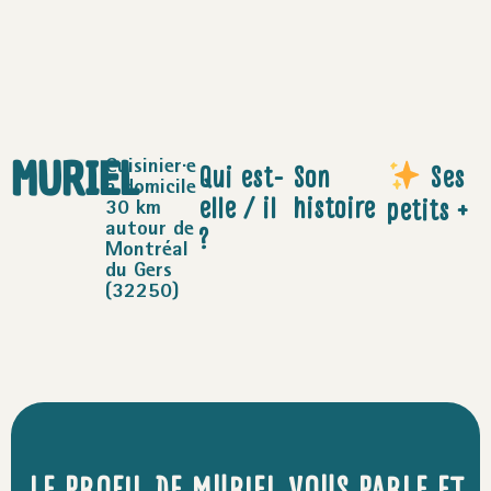
MURIEL
Qui est-
Son
Ses
Cuisinier·e
à domicile
elle / il
histoire
petits +
30 km
?
autour de
Montréal
du Gers
(32250)
LE PROFIL DE MURIEL VOUS PARLE ET